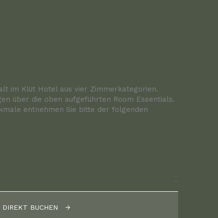
alt im Klüt Hotel aus vier Zimmerkategorien.
gen über die oben aufgeführten Room Essentials.
kmale entnehmen Sie bitte der folgenden
DIREKT BUCHEN