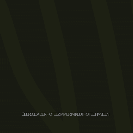
ÜBERBLICK DER HOTELZIMMER IM KLÜTHOTEL HAMELN