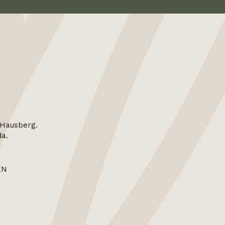
 Hausberg.
da.
EN