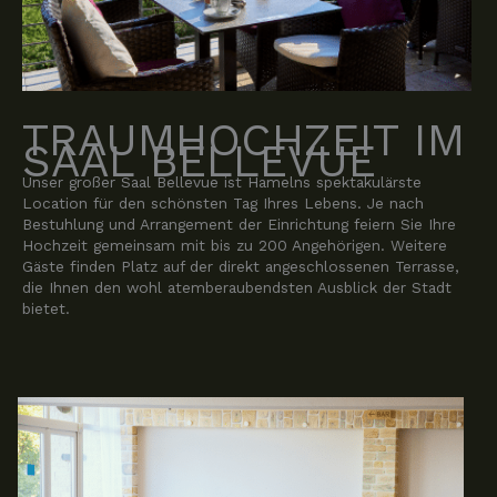
TRAUMHOCHZEIT IM
SAAL BELLEVUE
Unser großer Saal Bellevue ist Hamelns spektakulärste
Location für den schönsten Tag Ihres Lebens. Je nach
Bestuhlung und Arrangement der Einrichtung feiern Sie Ihre
Hochzeit gemeinsam mit bis zu 200 Angehörigen. Weitere
Gäste finden Platz auf der direkt angeschlossenen Terrasse,
die Ihnen den wohl atemberaubendsten Ausblick der Stadt
bietet.